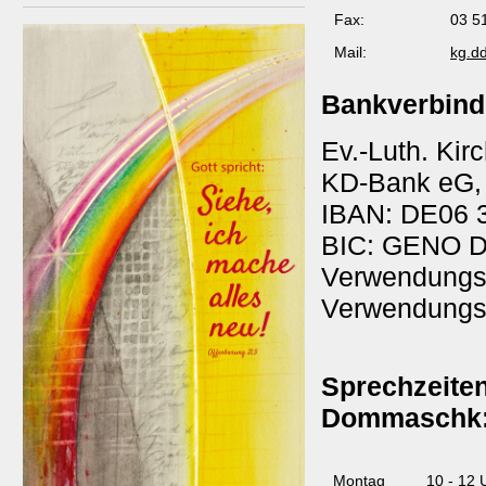
Fax:
03 5
Mail:
kg.d
Bankverbind
Ev.-Luth. Ki
KD-Bank eG,
IBAN: DE06 
BIC: GENO 
Verwendungsz
Verwendungs
Sprechzeite
Dommaschk
Montag
10 - 12 