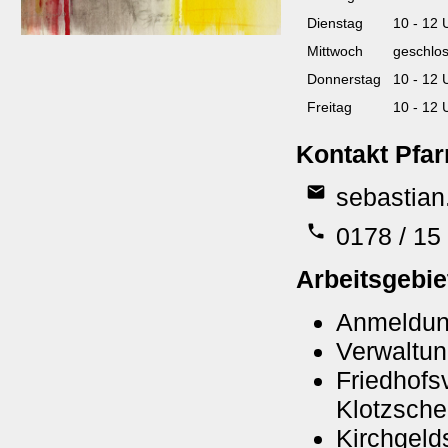
Dienstag
10 - 12 
Mittwoch
geschlo
Donnerstag
10 - 12 
Freitag
10 - 12 
Kontakt Pfar
email
sebastia
phone
0178 / 15
Arbeitsgebie
Anmeldung
Verwaltun
Friedhof
Klotzsche
Kirchgeld