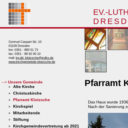
EV.-LUT
DRESD
Gertrud-Caspari-Str. 10
01109 Dresden
fon: 0351 - 880 51 73
fax: 0351 - 88 92 00 10
mail:
kg.dd_klotzsche@evlks.de
www.kirchgemeinde-klotzsche.de
Pfarramt 
Unsere Gemeinde
Alte Kirche
Christuskirche
Pfarramt Klotzsche
Das Haus wurde 1936 
Kirchspiel
Nach der Sanierung z
Mitarbeitende
Stiftung
Kirchgemeindevertretung ab 2021