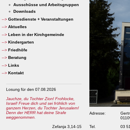
Ausschüsse und Arbeitsgruppen
Downloads
Gottesdienste + Veranstaltungen
Aktuelles
Leben in der Kirchgemeinde
Kindergarten
Friedhöfe
Beratung
Links
Kontakt
Losung für den 07.08.2026
Jauchze, du Tochter Zion! Frohlocke,
Israel! Freue dich und sei fröhlich von
ganzem Herzen, du Tochter Jerusalem!
Denn der HERR hat deine Strafe
Adresse:
Gert
weggenommen.
0110
Zefanja 3,14-15
Tel.
03 5