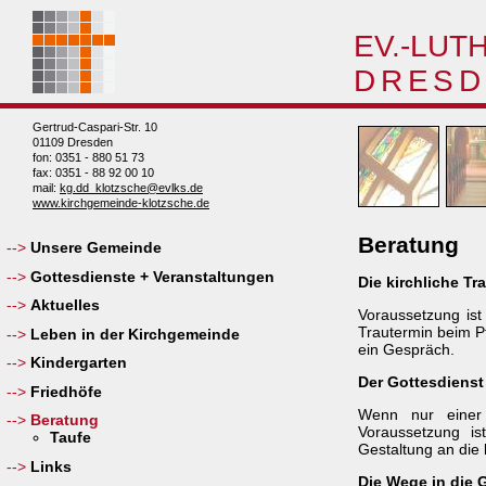
EV.-LUT
DRESD
Gertrud-Caspari-Str. 10
01109 Dresden
fon: 0351 - 880 51 73
fax: 0351 - 88 92 00 10
mail:
kg.dd_klotzsche@evlks.de
www.kirchgemeinde-klotzsche.de
Beratung
Unsere Gemeinde
Gottesdienste + Veranstaltungen
Die kirchliche T
Aktuelles
Voraussetzung ist
Trautermin beim P
Leben in der Kirchgemeinde
ein Gespräch.
Kindergarten
Der Gottesdienst
Friedhöfe
Wenn nur einer d
Beratung
Voraussetzung ist
Taufe
Gestaltung an die 
Links
Die Wege in die