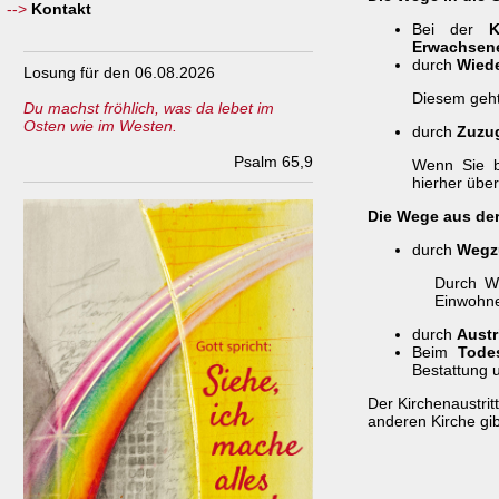
Kontakt
Bei der
K
Erwachsen
durch
Wiede
Losung für den 06.08.2026
Diesem geht
Du machst fröhlich, was da lebet im
Osten wie im Westen.
durch
Zuzu
Psalm 65,9
Wenn Sie b
hierher über
Die Wege aus de
durch
Wegz
Durch W
Einwohne
durch
Austr
Beim
Todes
Bestattung 
Der Kirchenaustrit
anderen Kirche gib