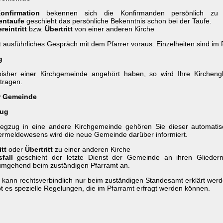
onfirmation
bekennen sich die Konfirmanden persönlich zu 
entaufe
geschieht das persönliche Bekenntnis schon bei der Taufe.
reintritt
bzw.
Übertritt
von einer anderen Kirche
 ausführliches Gespräch mit dem Pfarrer voraus. Einzelheiten sind im 
g
isher einer Kirchgemeinde angehört haben, so wird Ihre Kircheng
tragen.
r Gemeinde
ug
egzug in eine andere Kirchgemeinde gehören Sie dieser automat
rmeldewesens wird die neue Gemeinde darüber informiert.
itt
oder
Übertritt
zu einer anderen Kirche
fall
geschieht der letzte Dienst der Gemeinde an ihren Gliedern
umgehend beim zuständigen Pfarramt an.
t kann rechtsverbindlich nur beim zuständigen Standesamt erklärt werde
t es spezielle Regelungen, die im Pfarramt erfragt werden können.