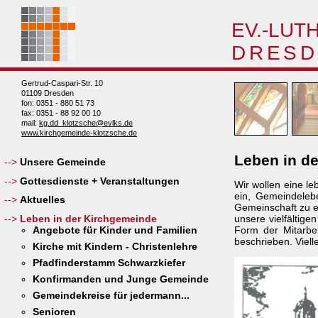
EV.-LUT
DRESD
Gertrud-Caspari-Str. 10
01109 Dresden
fon: 0351 - 880 51 73
fax: 0351 - 88 92 00 10
mail:
kg.dd_klotzsche@evlks.de
www.kirchgemeinde-klotzsche.de
Leben in d
Unsere Gemeinde
Gottesdienste + Veranstaltungen
Wir wollen eine l
ein, Gemeindelebe
Aktuelles
Gemeinschaft zu e
Leben in der Kirchgemeinde
unsere vielfältige
Angebote für Kinder und Familien
Form der Mitarbei
beschrieben. Vielle
Kirche mit Kindern - Christenlehre
Pfadfinderstamm Schwarzkiefer
Konfirmanden und Junge Gemeinde
Gemeindekreise für jedermann...
Senioren